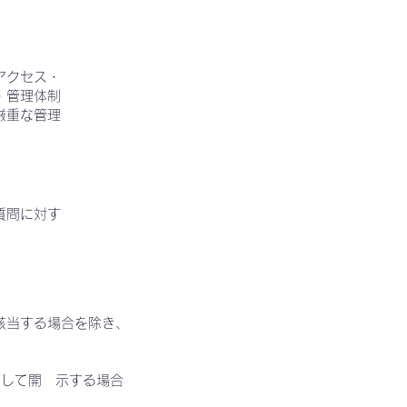
アクセス・
・管理体制
厳重な管理
質問に対す
該当する場合を除き、
対して開 示する場合