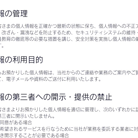
報の管理
客さまの個人情報を正確かつ最新の状態に保ち、個人情報への不正
・改ざん・漏洩などを防止するため、セキュリティシステムの維持
員教育の徹底等の必要な措置を講じ、安全対策を実施し個人情報の
す。
報の利用目的
らお預かりした個人情報は、当社からのご連絡や業務のご案内やご
て、電子メールや資料のご送付に利用いたします。
報の第三者への開示・提供の禁止
客さまよりお預かりした個人情報を適切に管理し、次のいずれかに
第三者に開示いたしません。
の同意がある場合
が希望されるサービスを行なうために当社が業務を委託する業者に
づき開示することが必要である場合