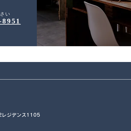
ださい
-8951
2レジデンス1105