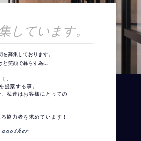
を募集しています。
間を募集しております。
きと笑顔で暮らす為に
。
なく、
 を提案する事。
で、私達はお客様にとっての
れる協力者を求めています！
 another